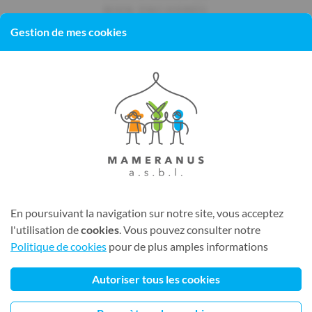
BIEN ENCADRÉS
Gestion de mes cookies
DU LUNDI AU VENDREDI
DE 7H00 À 19H00
2 ADRESSES
KANNERSTUFF À CAPELLEN
HUESESTUFF À HOLZEM
En poursuivant la navigation sur notre site, vous acceptez
l'utilisation de
cookies
. Vous pouvez consulter notre
Politique de cookies
pour de plus amples informations
Autoriser tous les cookies